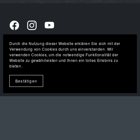
Durch die Nutzung dieser Website erklären Sie sich mit der
Verwendung von Cookies durch uns einverstanden. Wir
NEWSLETTER
verwenden Cookies, um die notwendige Funktionalität der
Website zu gewährleisten und Ihnen ein tolles Erlebnis zu
Hier direkt in den
bieten.
INSIDER
Newsletter
eintragen!
Bestätigen
Impressum
Datenschutz
AGBs